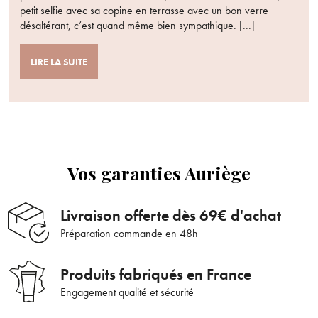
petit selfie avec sa copine en terrasse avec un bon verre
désaltérant, c’est quand même bien sympathique. [...]
Bienvenue !
LIRE LA SUITE
Pour être au courant de nos dernières
×
Supprimer le produit ?
nouveautés ou promotions en cours et
bénéficier de nos conseils de saison, inscrivez-
vous à notre Newsletter.
Voulez-vous vraiment supprimer le produit suivant du
panier ?
Vos garanties Auriège
ANNULER
OUI
JE M’INSCRIS
Livraison offerte dès 69€ d'achat
Préparation commande en 48h
En renseignant votre adresse e-mail, vous acceptez de recevoir des
communications par e-mail de la part d’Auriège.
Produits fabriqués en France
Engagement qualité et sécurité