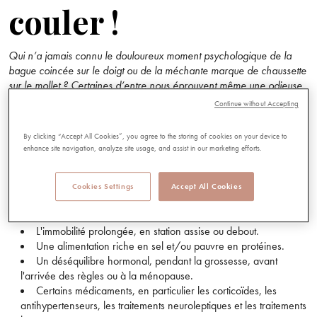
couler !
Qui n’a jamais connu le douloureux moment psychologique de la
bague coincée sur le doigt ou de la méchante marque de chaussette
sur le mollet ? Certaines d’entre nous éprouvent même une odieuse
sensation de jambes lourdes qui semble ne jamais disparaître …
Continue without Accepting
Le coupable : l’eau ! Ou plutôt la rétention d’eau !
By clicking “Accept All Cookies”, you agree to the storing of cookies on your device to
Les causes :
enhance site navigation, analyze site usage, and assist in our marketing efforts.
La chaleur qui dilate les vaisseaux sanguins et les rend plus
Cookies Settings
Accept All Cookies
poreux, favorisant la sortie d'eau des vaisseaux et empêchant sa
réabsorption depuis les tissus.
L'immobilité prolongée, en station assise ou debout.
Une alimentation riche en sel et/ou pauvre en protéines.
Un déséquilibre hormonal, pendant la grossesse, avant
l'arrivée des règles ou à la ménopause.
Certains médicaments, en particulier les corticoïdes, les
antihypertenseurs, les traitements neuroleptiques et les traitements