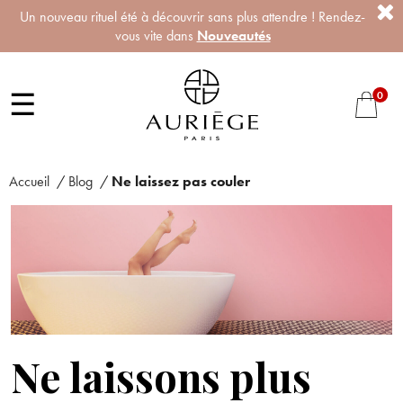
Un nouveau rituel été à découvrir sans plus attendre ! Rendez-
vous vite dans
Nouveautés
☰
0
Accueil
/
Blog
/
Ne laissez pas couler
Ne laissons plus