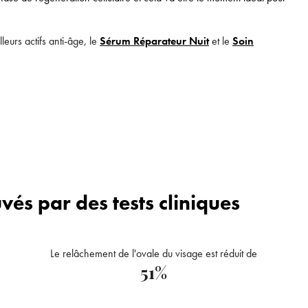
leurs actifs anti-âge, le
Sérum Réparateur Nuit
et le
Soin
vés par des tests cliniques
Bienvenue !
Le relâchement de l'ovale du visage est réduit de
Pour être au courant de nos dernières nouveautés ou
Supprimer le produit ?
51%
promotions en cours et bénéficier de nos conseils de
saison, inscrivez-vous à notre Newsletter.
Voulez-vous vraiment supprimer le produit suivant du panier ?