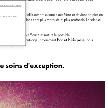
nue without Accepting
se d’hormones, le vieillissement cutané s’accélère et devient de plus en
e site usage, and
 Les rides et les sillons sont plus marqués et plus profonds. Le teint se
a réponse la plus efficace et naturelle possible.
ature propose sur l’anti-âge, notamment
l’or et l’iris pâle
, pour
s de l’âge.
e soins d'exception.