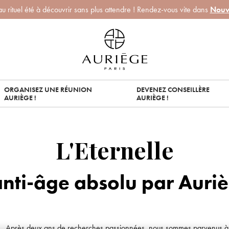
 rituel été à découvrir sans plus attendre ! Rendez-vous vite dans
Nouv
ORGANISEZ UNE RÉUNION
DEVENEZ CONSEILLÈRE
AURIÈGE !
AURIÈGE !
L'Eternelle
anti-âge absolu par Auri
Après deux ans de recherches passionnées, nous sommes parvenus à tro