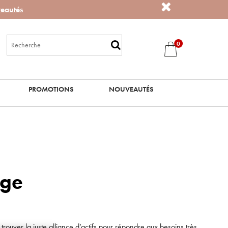
eautés
0
PROMOTIONS
NOUVEAUTÉS
ège
uver la juste alliance d’actifs pour répondre aux besoins très