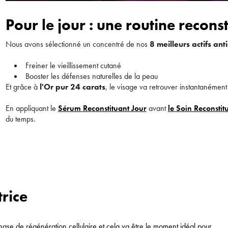
Pour le jour : une routine recons
Nous avons sélectionné un concentré de nos
8 meilleurs actifs ant
Freiner le vieillissement cutané
Booster les défenses naturelles de la peau
Et grâce à
l'Or pur 24 carats
, le visage va retrouver instantanément 
En appliquant le
Sérum Reconstituant Jour
avant
le Soin Reconstit
du temps.
trice
 phase de régénération cellulaire et cela va être le moment idéal pour