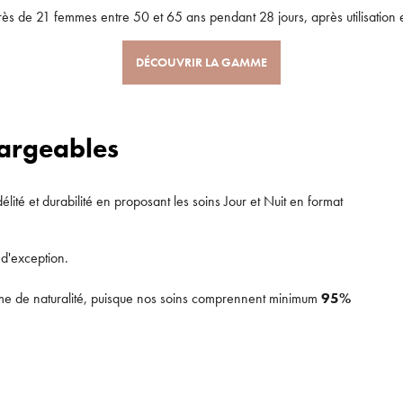
rès de 21 femmes entre 50 et 65 ans pendant 28 jours, après utilisation
JE M’INSCRIS
ANNULER
OUI
DÉCOUVRIR LA GAMME
renseignant votre adresse e-mail, vous acceptez de recevoir des communications par e-
de la part d’Auriège.
hargeables
é et durabilité en proposant les soins Jour et Nuit en format
 d'exception.
rme de naturalité, puisque nos soins comprennent minimum
95%